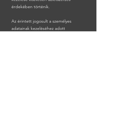
érdekében történik.
Az érintett jogosult a személyes
adatainak kezeléséhez adott
hozzájárulást bármely időpontban
visszavonni (GDPR 7. cikkének (3)
bekezdése alapján), a hozzájárulás
visszavonása nem érinti a
hozzájáruláson alapuló, a visszavonás
előtti adatkezelés jogszerűségét.
Automatizált döntéshozatal és
profilalkotás: az adatkezelés során
automatizált döntéshozatal nem kerül
alkalmazásra.
A személyes adat szolgáltatásának
elmulasztása: a személyes adat
Társaság részére történő közlése nem