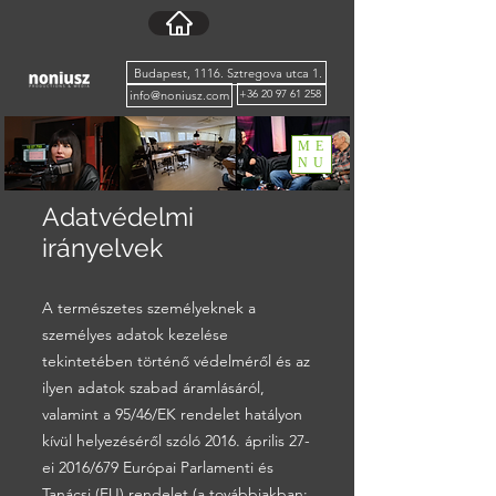
Budapest, 1116. Sztregova utca 1.
+36 20 97 61 258
info@noniusz.com
ME
NU
Adatvédelmi
irányelvek
A természetes személyeknek a
személyes adatok kezelése
tekintetében történő védelméről és az
ilyen adatok szabad áramlásáról,
valamint a 95/46/EK rendelet hatályon
kívül helyezéséről szóló 2016. április 27-
ei 2016/679 Európai Parlamenti és
Tanácsi (EU) rendelet (a továbbiakban: