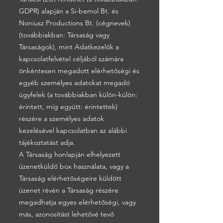
GDPR) alapján a Si-bemol Bt. és
Noniusz Productions Bt. (cégnevek)
(továbbiakban: Társaság vagy
Társaságok), mint Adatkezelők a
kapcsolatfelvétel céljából számára
önkéntesen megadott elérhetőségi és
egyéb személyes adatokat megadó
ügyfelek (a továbbiakban külön-külön:
érintett, míg együtt: érintettek)
részére a személyes adatok
kezelésével kapcsolatban az alábbi
tájékoztatást adja.
A Társaság honlapján elhelyezett
üzenetküldő box használata, vagy a
Társaság elérhetőségeire küldött
üzenet révén a Társaság részére
megadhatja egyes elérhetőségi, vagy
más, azonosítást lehetővé tevő