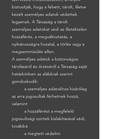
biztosítják, hogy a felvett, tárolt, illetve
kezelt személyes adatok védettek
legyenek. A Társaság a tárolt
személyes adatokat védi az illetéktelen
hozzáférés, a megváltoztatás, a
nyilvánosságra hozatal, a törlés vagy a
megsemmisülés ellen.
A személyes adatok a biztonságos
tárolásáról és őrzéséről a Társaság saját
hatáskörben az alábbiak szerint
gondoskodik:
· a személyes adatokhoz kizárólag
az arra jogosultak férhetnek hozzá,
valamint
· a hozzáférést a megfelelő
jogosultsági szintek kialakításával védi,
továbbá
· a megtett védelmi