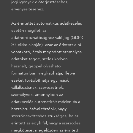
jogi igények előterjesztéséhez,
érvényesítéséhez.
Az érintettet automatikus adatkezelés
esetén megilleti az
adathordozhatósághoz való jog (GDPR
20. cikke alapján), azaz az érintett a rá
vonatkozó, általa megadott személyes
adatokat tagolt, széles körben
használt, géppel olvasható
formátumban megkaphatja, illetve
ezeket továbbíthatja egy másik
vállalkozásnak, szervezetnek,
személynek, amennyiben az
adatkezelés automatizált módon és a
hozzájárulásával történik, vagy
szerződéskötéshez szükséges, ha az
érintett az egyik fél, vagy a szerződés
megkötését megelőzően az érintett