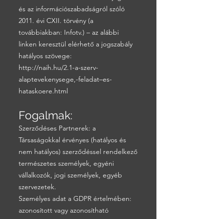
és az információszabadságról szóló
2011. évi CXII. törvény (a
továbbiakban: Infotv.) – az alábbi
linken keresztül elérhető a jogszabály
hatályos szövege:
http://naih.hu/2.1-a-szerv-
alaptevekenysege,-feladat–es-
hataskoere.html
Fogalmak:
Szerződéses Partnerek: a
Társaságokkal érvényes (hatályos és
nem hatályos) szerződéssel rendelkező
természetes személyek, egyéni
vállalkozók, jogi személyek, egyéb
szervezetek.
Személyes adat a GDPR értelmében:
azonosított vagy azonosítható