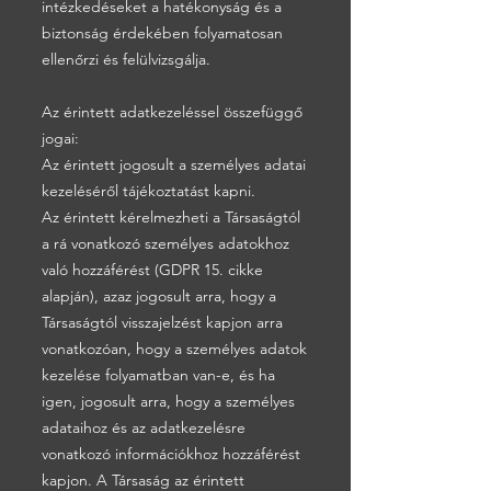
intézkedéseket a hatékonyság és a
biztonság érdekében folyamatosan
ellenőrzi és felülvizsgálja.
Az érintett adatkezeléssel összefüggő
jogai:
Az érintett jogosult a személyes adatai
kezeléséről tájékoztatást kapni.
Az érintett kérelmezheti a Társaságtól
a rá vonatkozó személyes adatokhoz
való hozzáférést (GDPR 15. cikke
alapján), azaz jogosult arra, hogy a
Társaságtól visszajelzést kapjon arra
vonatkozóan, hogy a személyes adatok
kezelése folyamatban van-e, és ha
igen, jogosult arra, hogy a személyes
adataihoz és az adatkezelésre
vonatkozó információkhoz hozzáférést
kapjon. A Társaság az érintett