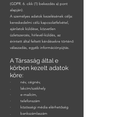
(GDPR. 6. cikk (1) bekezdés a) pont
alapján).
A személyes adatok kezelésének célja:
kereskedelmi célú kapcsolatfelvétel,
ajánlatok küldése, közvetlen
üzletszerzés, hírlevél-küldés, az
érintett által feltett kérdésekre történő
válaszadás, egyéb információnyújtás.
A Társaság által e
körben kezelt adatok
köre:
· név, cégnév,
. lakcím/székhely
· e-mailcím,
· telefonszám
· közösségi média elérhetőség
. bankszámlaszám