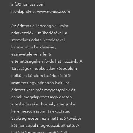
info@noniusz.com
Honlap címe:
www.noniusz.com
Az érintett a Társaságok – mint
adatkezelők – működésével, a
személyes adatai kezelésével
kapcsolatos kérdéseivel,
észrevételeivel a fenti
elérhetőségeken fordulhat hozzánk. A
Társaságok indokolatlan késedelem
nélkül, a kérelem beérkezésétől
számított egy hónapon belül az
érintett kérelmét megvizsgálják és
annak megalapozottsága esetén
intézkedéseket hoznak, amelyről a
kérelmezőt írásban tájékoztatja.
Szükség esetén ez a határidő további
két hónappal meghosszabbítható. A
határidő meghosszabbításáról a