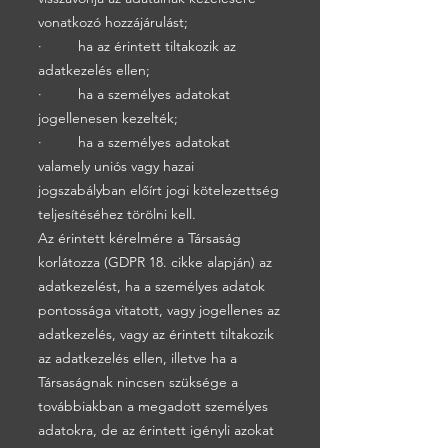
vonatkozó hozzájárulást;
· ha az érintett tiltakozik az
adatkezelés ellen;
· ha a személyes adatokat
jogellenesen kezelték;
· ha a személyes adatokat
valamely uniós vagy hazai
jogszabályban előírt jogi kötelezettség
teljesítéséhez törölni kell.
Az érintett kérelmére a Társaság
korlátozza (GDPR 18. cikke alapján) az
adatkezelést, ha a személyes adatok
pontossága vitatott, vagy jogellenes az
adatkezelés, vagy az érintett tiltakozik
az adatkezelés ellen, illetve ha a
Társaságnak nincsen szüksége a
továbbiakban a megadott személyes
adatokra, de az érintett igényli azokat