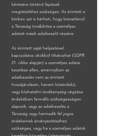
kérésére történő lépések
megtételéhez szükséges. Az érintett e
körben azt is kérheti, hogy közvetlenül
a Társaság továbbítsa a személyes
adatait másik adatkezelő részére.
Az érintett saját helyzetével
kapcsolatos okokból tiltakozhat (GDPR
21. cikke alapján) a személyes adatai
kezelése ellen, amennyiben az
adatkezelés nem az érintett
hozzájárulásán, hanem közérdekű,
vagy közhatalmi tevékenység végzése
érdekében fennálló szükségességen
alapszik, vagy az adatkezelés a
Társaság vagy harmadik fél jogos
érdekeinek érvényesítéséhez
szükséges, vagy ha a személyes adatok
kezelése közvetlen üzletszerzés