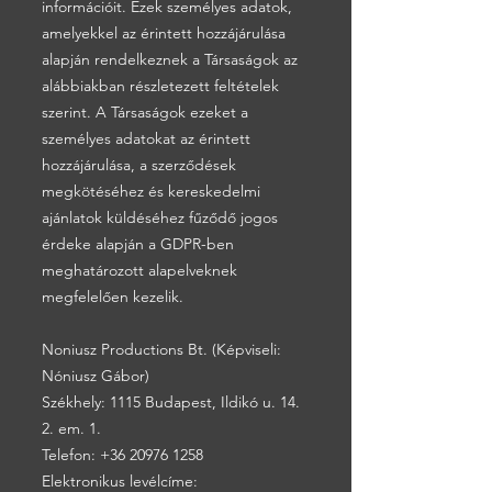
információit. Ezek személyes adatok,
amelyekkel az érintett hozzájárulása
alapján rendelkeznek a Társaságok az
alábbiakban részletezett feltételek
szerint. A Társaságok ezeket a
személyes adatokat az érintett
hozzájárulása, a szerződések
megkötéséhez és kereskedelmi
ajánlatok küldéséhez fűződő jogos
érdeke alapján a GDPR-ben
meghatározott alapelveknek
megfelelően kezelik.
Noniusz Productions Bt. (Képviseli:
Nóniusz Gábor)
Székhely: 1115 Budapest, Ildikó u. 14.
2. em. 1.
Telefon:
+36 20976 1258
Elektronikus levélcíme: