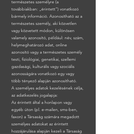
természetes személyre (a
továbbiakban: „érintett”) vonatkozó
bármely információ. Azonosítható az a
természetes személy, aki közvetlen
vagy közvetett módon, különösen
valamely azonosító, például: név, szám,
helymeghatározó adat, online
azonosító vagy a természetes személy
testi, fiziológiai, genetikai, szellemi
gazdasági, kulturális vagy szociális
azonosságára vonatkozó egy vagy
több tényező alapján azonosítható.
A személyes adatok kezelésének célja,
az adatkezelés jogalapja:
Az érintett által a honlapon vagy
egyéb úton (pl. e-mailen, sms-ben,
faxon) a Társaság számára megadott
személyes adatokat az érintett
hozzájárulása alapján kezeli a Társaság