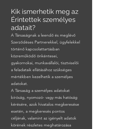
Kik ismerhetik meg az
Érintettek személyes
adatait?
A Társaságnak a leendő és meglévő
Szerződéses Partnerekkel, ügyfelekkel
történő kapcsolattartásban
közreműködő önkéntesei,
gyakornokai, munkavállalói, tisztviselői
a feladataik ellátásához szükséges
mértékben kezelhetik a személyes
adatokat.
A Társaság a személyes adatokat
bíróság, nyomozó- vagy más hatóság
kérésére, azok hivatalos megkeresése
esetén, a megkeresés pontos
céljának, valamint az igényelt adatok
körének részletes meghatározása