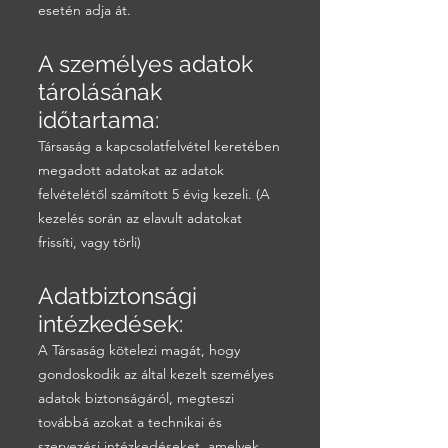
esetén adja át.
A személyes adatok
tárolásának
időtartama:
Társaság a kapcsolatfelvétel keretében
megadott adatokat az adatok
felvételétől számított 5 évig kezeli. (A
kezelés során az elavult adatokat
frissíti, vagy törli)
Adatbiztonsági
intézkedések:
A Társaság kötelezi magát, hogy
gondoskodik az által kezelt személyes
adatok biztonságáról, megteszi
továbbá azokat a technikai és
szervezési intézkedéseket, amelyek