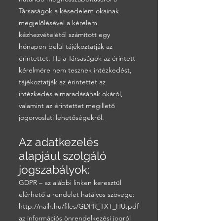
Társaságok a késedelem okainak
megjelölésével a kérelem
kézhezvételétől számított egy
hónapon belül tájékoztatják az
érintettet. Ha a Társaságok az érintett
kérelmére nem tesznek intézkedést,
tájékoztatják az érintettet az
intézkedés elmaradásának okáról,
valamint az érintettet megillető
jogorvoslati lehetőségekről.
Az adatkezelés
alapjául szolgáló
jogszabályok:
GDPR – az alábbi linken keresztül
elérhető a rendelet hatályos szövege:
http://naih.hu/files/GDPR_TXT_HU.pdf
az információs önrendelkezési jogról