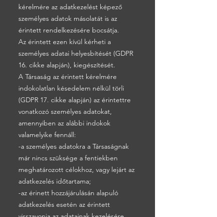
kérelmére az adatkezelést képező
személyes adatok másolatát is az
érintett rendelkezésére bocsátja.
Az érintett ezen kívül kérheti a
személyes adatai helyesbítését (GDPR
16. cikke alapján), kiegészítését.
A Társaság az érintett kérelmére
indokolatlan késedelem nélkül törli
(GDPR 17. cikke alapján) az érintettre
vonatkozó személyes adatokat,
amennyiben az alábbi indokok
valamelyike fennáll:
-a személyes adatokra a Társaságnak
már nincs szüksége a fentiekben
meghatározott célokhoz, vagy lejárt az
adatkezelés időtartama;
-az érinett hozzájárulásán alapuló
adatkezelés esetén az érintett
visszavonja az adatainak kezelésére